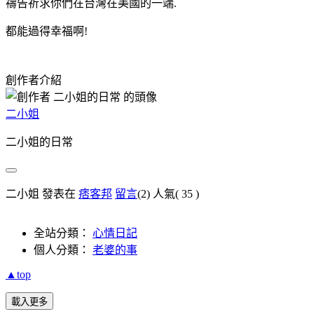
禱告祈求你們在台灣在美國的一端.
都能過得幸福啊!
創作者介紹
二小姐
二小姐的日常
二小姐 發表在
痞客邦
留言
(2)
人氣(
35
)
全站分類：
心情日記
個人分類：
老婆的事
▲top
載入更多