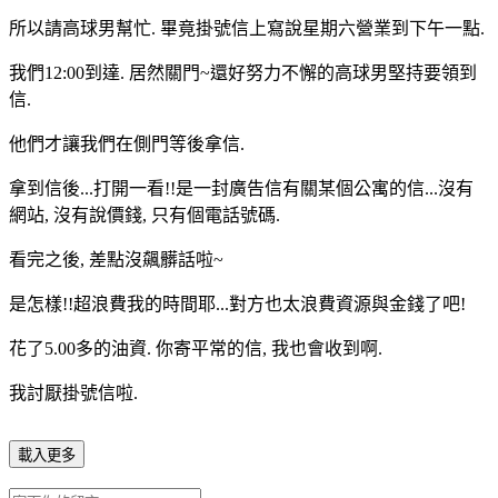
所以請高球男幫忙. 畢竟掛號信上寫說星期六營業到下午一點.
我們12:00到達. 居然關門~還好努力不懈的高球男堅持要領到
信.
他們才讓我們在側門等後拿信.
拿到信後...打開一看!!是一封廣告信有關某個公寓的信...沒有
網站, 沒有說價錢, 只有個電話號碼.
看完之後, 差點沒飆髒話啦~
是怎樣!!超浪費我的時間耶...對方也太浪費資源與金錢了吧!
花了5.00多的油資. 你寄平常的信, 我也會收到啊.
我討厭掛號信啦.
載入更多