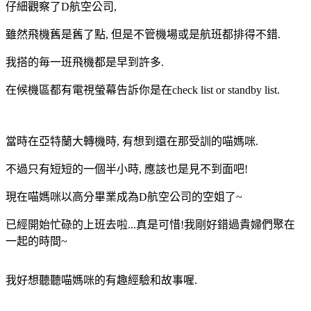
仔細觀察了D航空公司,
雖然飛機舊是舊了點, 但是不管機場或是航班都排得不錯.
我搭的毎一班飛機都是早到許多.
在候機區都有電視螢幕告訴你是在check list or standby list.
當時在亞特蘭大轉機時, 有想到還在那受訓的喵媽咪.
不過只有短短的一個半小時, 應該也是見不到面吧!
現在喵媽咪以高分畢業成為D航空公司的空姐了~
已經開始忙碌的上班去啦...真是可惜!我剛好錯過貴婦們聚在
一起的時間~
我好想聽聽喵媽咪的有趣經驗和故事喔.