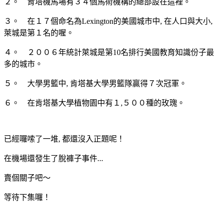
２。 肯塔機馬場有３４個馬術機構的總部設在這裡。
３。 在１７個命名為Lexington的美國城市中, 在人口與大小,
萊城是第１名的喔。
４。 ２００６年統計萊城是第10名排行美國教育知識份子最
多的城市。
５。 大學男籃中, 肯塔基大學男籃隊贏得７次冠軍。
６。 在肯塔基大學植物園中有１,５００種的玫瑰。
已經囉嗦了一堆, 都還沒入正題呢！
在機場還發生了脫褲子事件...
賣個關子吧～
等待下集囉！