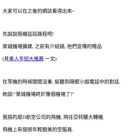
大家可以在之後的網誌看得出來~
先說說搭機這段路程吧!
萊城機場擴建, 之前有介紹過, 他們宣傳的贈品
(見
拿人手短大推薦
一文)
在等機的時候閒閒沒事, 偷聽到隔壁小姐電話中的對話.
她說:"萊城機場終於像個機場了!"
我搭的是D航空公司的飛機, 飛往亞特蘭大轉機.
飛機上有個很年輕貌美的空服員.