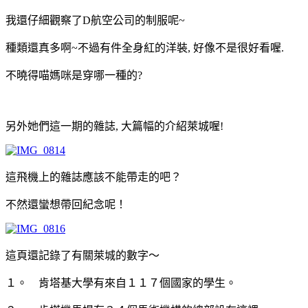
我還仔細觀察了D航空公司的制服呢~
種類還真多啊~不過有件全身紅的洋裝, 好像不是很好看喔.
不曉得喵媽咪是穿哪一種的?
另外她們這一期的雜誌, 大篇幅的介紹萊城喔!
這飛機上的雜誌應該不能帶走的吧？
不然還蠻想帶回紀念呢！
這頁還記錄了有關萊城的數字～
１。 肯塔基大學有來自１１７個國家的學生。