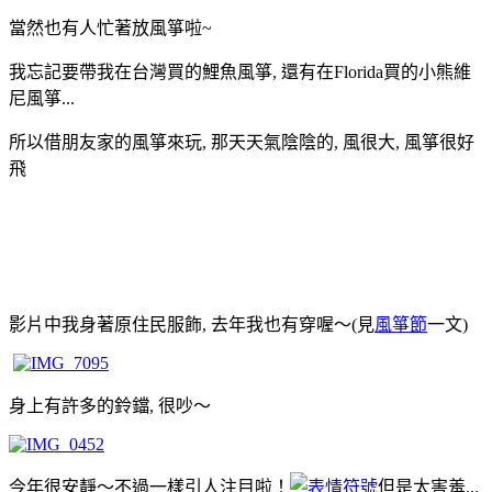
當然也有人忙著放風箏啦~
我忘記要帶我在台灣買的鯉魚風箏, 還有在Florida買的小熊維
尼風箏...
所以借朋友家的風箏來玩, 那天天氣陰陰的, 風很大, 風箏很好
飛
影片中我身著原住民服飾, 去年我也有穿喔～(見
風箏節
一文)
身上有許多的鈴鐺, 很吵～
今年很安靜～不過一樣引人注目啦！
但是太害羞...