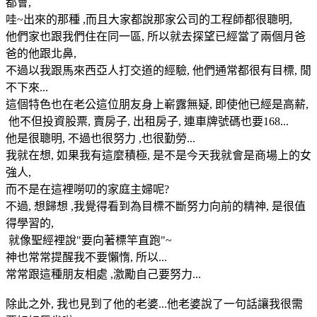
都會,
哇~出來的那種 ,而且大家都說那家公司的工程師都很聰明,
他們家也跟我們住在同一區, 所以就去探望已經當了兩個月爸
爸的他跟北鼻,
不過以我跟馬來西亞人打交道的經驗, 他們通常都很有目標, 閒
不下來...
這個特色也在老公這位朋友身上嶄露無疑, 即使他已經是高薪,
他不但投資股票, 賣房子, 出租房子, 連車牌號碼也要168...
他是很聰明, 不過也很努力 ,也很勤勞...
我就在想, 如果我有這麼積極, 是不是今天我就會是商場上的女
強人,
而不是在這裡嘮叨的家庭主婦呢?
不過, 想歸想 ,我覺得看到為目標不斷努力向前的精神, 是很值
得學習的,
就像聖經裡說"要向著標竿直跑"~
神也常常提醒我不要懶惰, 所以...
常常跟這種朋友相處 ,激勵自己要努力...
除此之外, 我也見到了他的老婆...他老婆說了一句話讓我很需