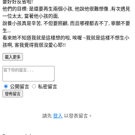
要好好反省啦!
他們的目標: 是還要再生兩個小孩, 他說他很難想像 ,有次遇見
一位太太, 當著他小孩的面,
說養小孩真是辛苦, 不但要照顧, 而且哪裡都去不了, 寧願不要
生...
看來她不知道我就是這樣想的啦, 唉喔 ~我就是這樣不想生小
孩啊, 害我覺得我很沒愛心耶!!
載入更多
公開留言
私密留言
發佈留言
請先
登入
以發表留言。