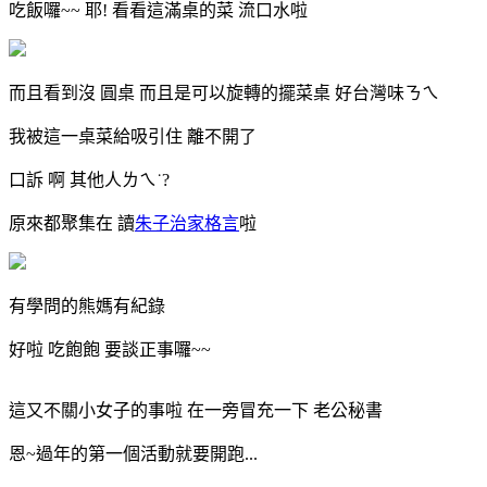
吃飯囉~~ 耶! 看看這滿桌的菜 流口水啦
而且看到沒 圓桌 而且是可以旋轉的擺菜桌 好台灣味ㄋㄟ
我被這一桌菜給吸引住 離不開了
口訴 啊 其他人ㄌㄟ˙?
原來都聚集在 讀
朱子治家格言
啦
有學問的熊媽有紀錄
好啦 吃飽飽 要談正事囉~~
這又不關小女子的事啦 在一旁冒充一下 老公秘書
恩~過年的第一個活動就要開跑...