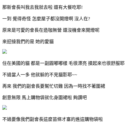
那新會長叫我去我就去啦 還有大餐吃耶!
一到 覺得奇怪 怎麼屋子都沒開燈啊 沒人在?
原來是可愛的會長在造咖無營 還沒機會來開燈呢
來迎接我們的是 她的愛貓
住在美國的貓 都是一副圓嘟嘟樣 毛很漂亮 摸起來也很舒服耶
不過當人一多 他就躲的不見貓影耶~~
再來 我們的副會長要幫忙切雞 因為一時找不著圍裙
創意無限 馬上購物袋就化身圍裙啦 夠讚吧
不過要像我們副會長這麼苗條才塞的進這購物袋啦