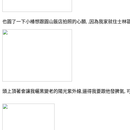
也圓了一下小椿想跟圓山飯店拍照的心願, ,因為我家就住士林區 
頭上頂著會讓我曬黑變老的陽光紫外線,逼得我要跟他發脾氣, 可不