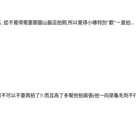
,從不覺得需要跟圓山飯店拍照,所以覺得小椿特別"歡"ㄧ直拍...
可以不要再拍了!! 而且為了多幫他拍兩張(他一向是龜毛到不行),