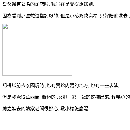
當然還有著名的蛇店啦, 我實在是覺得想逃跑,
因為看到那些蛇還蠻討厭的, 但是小椿興致高昂, 只好陪他進去 
記得以前去泰國玩時 ,也有賣蛇肉湯的地方, 也有一些表演,
但是我覺得華西街, 髒髒的 ,又把一籠一籠的蛇擺出來, 怪噁心的..
總之進去的這家老闆很好心, 教小椿怎麼喝,