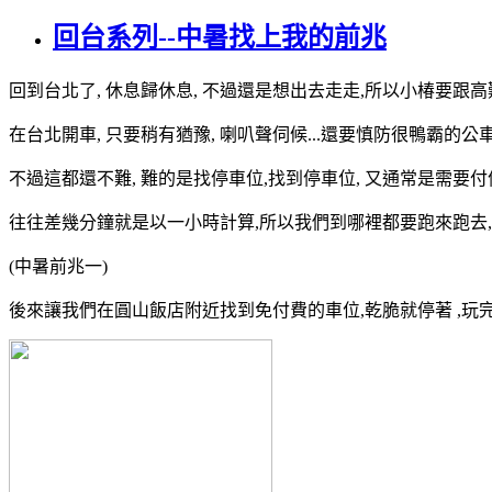
回台系列--中暑找上我的前兆
回到台北了, 休息歸休息, 不過還是想出去走走,所以小椿要跟
在台北開車, 只要稍有猶豫, 喇叭聲伺候...還要慎防很鴨霸的公車
不過這都還不難, 難的是找停車位,找到停車位, 又通常是需要付
往往差幾分鐘就是以一小時計算,所以我們到哪裡都要跑來跑去, 
(中暑前兆一)
後來讓我們在圓山飯店附近找到免付費的車位,乾脆就停著 ,玩