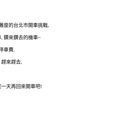
高難度的台北市開車挑戰,
, 鑽來鑽去的機車~
停車費,
趕來趕去,
完一天再回來開車吧!