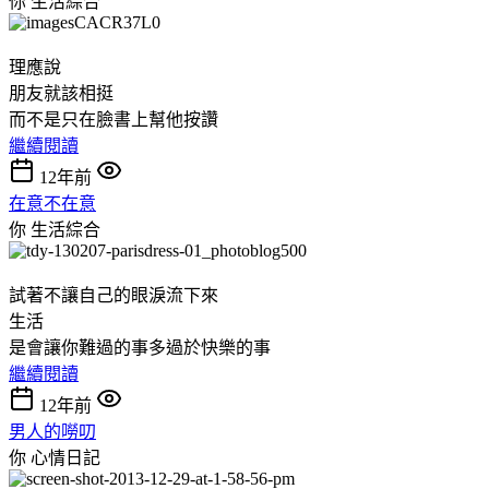
你
生活綜合
理應說
朋友就該相挺
而不是只在臉書上幫他按讚
繼續閱讀
12年前
在意不在意
你
生活綜合
試著不讓自己的眼淚流下來
生活
是會讓你難過的事多過於快樂的事
繼續閱讀
12年前
男人的嘮叨
你
心情日記